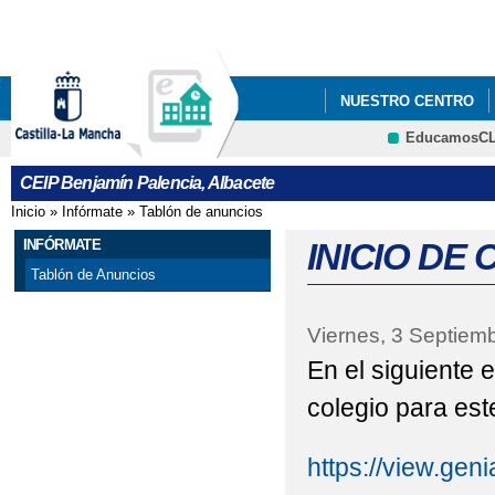
Pa
co
pri
NUESTRO CENTRO
EducamosC
BLOG DE CENTRO
CEIP Benjamín Palencia, Albacete
REUNIÓN FAMILIAS E
Inicio
»
Infórmate
»
Tablón de anuncios
Se encuentra usted aquí
INFÓRMATE
INICIO DE 
Tablón de Anuncios
Viernes, 3 Septiem
En el siguiente 
colegio para es
https://view.gen