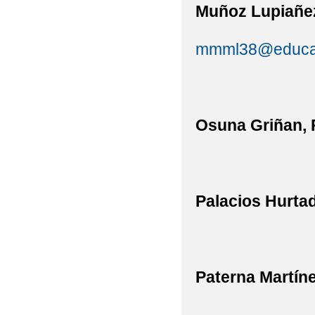
Muñoz Lupiañe
mmml38@educast
Osuna Griñan, 
Palacios Hurtad
Paterna Martíne