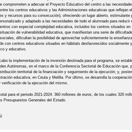
e comprometen a adecuar el Proyecto Educativo del centro a las necesidade
entre los centros educativos y las Administraciones educativas que reflejan 
es y recursos para su consecución), ofreciendo un lugar abierto, estimulante 
ersonalizado y adaptado a las necesidades de todo el alumnado para reducir 
entros con especial complejidad educativa, incluidos los centros situados en 
ituación de vulnerabilidad educativa, que manifiestan una serie de dificultade
sociales, dificultan la posibilidad de aprovechar suficientemente la enseñanz
de con centros educativos situados en hábitats desfavorecidos socialmente y
co y educativo.
 cabo la implementación de la inversión destinada para el programa, se establ
es Autónomas, en el marco de la Conferencia Sectorial de Educación que, pre
istribución territorial de la financiación y seguimiento de la ejecución; y, post
ración educativa, en Ceuta y Melilla. Por último, se desarrolla la cooperaci
 verificación de la ejecución del mismo.
total para el periodo 2021-2024: 360 millones de euros, de los cuales 320 mi
os Presupuestos Generales del Estado.