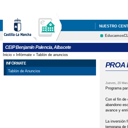
NUESTRO CEN
EducamosC
FACEBOOK.
CEIP Benjamín Palencia, Albacete
Inicio
»
Infórmate
»
Tablón de anuncios
Se encuentra usted aquí
PROA 
INFÓRMATE
Tablón de Anuncios
Jueves, 20 Mar
Programa par
Con el fin de
abandono esco
avance y enr
La inversión 
temprana de 0