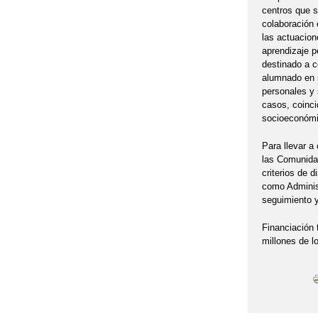
centros que s
colaboración 
las actuacion
aprendizaje p
destinado a c
alumnado en s
personales y 
casos, coinci
socioeconómi
Para llevar a
las Comunidad
criterios de d
como Administ
seguimiento y
Financiación 
millones de l