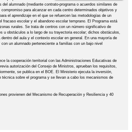
s del alumnado (mediante contrato-programa o acuerdos similares de
el compromiso para alcanzar en cada centro determinados objetivos y
para el aprendizaje en el que se refuercen las metodologías de un
el fracaso escolar y el abandono escolar temprano. El Programa está
zonas rurales. Se trata de centros con un número significativo de
s u obstáculos a lo largo de su trayectoria escolar; dichos obstáculos,
a dentro del aula y el contexto escolar en general. En una mayoría de
 con un alumnado perteneciente a familias con un bajo nivel
ece la cooperación territorial con las Administraciones Educativas de
via autorización del Consejo de Ministros, aprueban los requisitos,
eriormente, se publica en el BOE. El Ministerio ejecuta la inversión,
ón técnica sobre el programa y se llevan a cabo los mecanismos de
llones provienen del Mecanismo de Recuperación y Resiliencia y 40