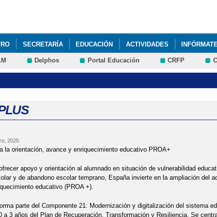
Pasar al
contenido
principal
TRO
SECRETARÍA
EDUCACIÓN
ACTIVIDADES
INFÓRMAT
LM
Delphos
Portal Educación
CRFP
C
REUNIÓN FAMILIAS EDUCACIÓN INFANTIL 3 AÑOS CURSO 2025 2026
PLUS
zo, 2025
a la orientación, avance y enriquecimiento educativo PROA+
 ofrecer apoyo y orientación al alumnado en situación de vulnerabilidad educat
lar y de abandono escolar temprano, España invierte en la ampliación del ac
iquecimiento educativo (PROA +).
forma parte del Componente 21: Modernización y digitalización del sistema ed
 a 3 años del Plan de Recuperación, Transformación y Resiliencia. Se centra