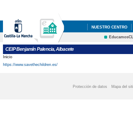
Pa
co
pri
NUESTRO CENTRO
EducamosC
BLOG DE CENTRO
CEIP Benjamín Palencia, Albacete
REUNIÓN FAMILIAS E
Inicio
Se encuentra usted aquí
https://www.savethechildren.es/
Protección de datos
Mapa del sit