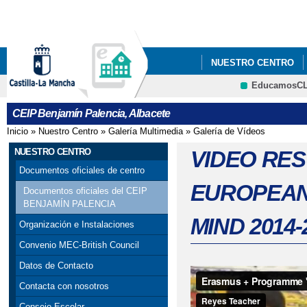
Pa
co
pri
NUESTRO CENTRO
EducamosC
BLOG DE CENTRO
CEIP Benjamín Palencia, Albacete
REUNIÓN FAMILIAS E
Inicio
»
Nuestro Centro
»
Galería Multimedia
»
Galería de Vídeos
Se encuentra usted aquí
NUESTRO CENTRO
VIDEO RE
Documentos oficiales de centro
EUROPEAN
Documentos oficiales del CEIP
BENJAMÍN PALENCIA
MIND 2014-
Organización e Instalaciones
Convenio MEC-British Council
Datos de Contacto
Contacta con nosotros
Consejo Escolar