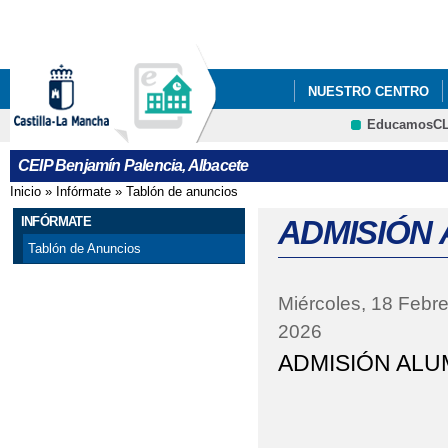
Pa
co
pri
NUESTRO CENTRO
EducamosC
BLOG DE CENTRO
CEIP Benjamín Palencia, Albacete
REUNIÓN FAMILIAS E
Inicio
»
Infórmate
»
Tablón de anuncios
Se encuentra usted aquí
INFÓRMATE
ADMISIÓN 
Tablón de Anuncios
Miércoles, 18 Febre
2026
ADMISIÓN ALU