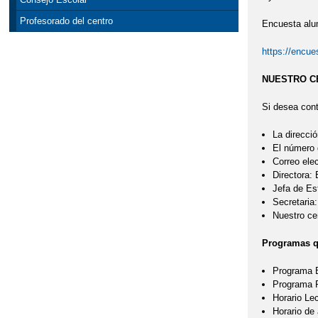
Profesorado del centro
Encuesta alu
https://encu
NUESTRO C
Si desea cont
La direcció
El número 
Correo ele
Directora:
Jefa de Es
Secretaria
Nuestro cen
Programas qu
Programa B
Programa
Horario Le
Horario de