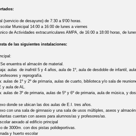
ertados:
al (servicio de desayuno) de 7:30 a 9’00 horas.
colar Municipal 14:00 a 16:00 de lunes a viernes
nico de Actividades extracurriculares AMPA, de 16:00 a 18:00 horas, de lune
nsta de las siguientes instalaciones:
ncipal:
Se enuentra el almacén de material.
aja: aulas de inafntil 5 y 4 años, aula de 1º, aula de desdoble de infantil, aul
profesores y reprografía.
a: aulas de 1º y 2º de primaria, aulas de cuarto, biblioteca y/o sala de reuni
 y aula de AL.
a: aulas de 3º de primaria, aulas de 5º y 6º de primaria, aula de música, y d
nexo donde se ubican las dos aulas de E.I. tres años.
nexo con una sala de gimnasio y una sala de usos múltiples, aseos y almacén 
plantas cuentan con aseos para alumnos/as y profesores/as.
olar aexado al edificio principal
io de 3000m. con dos pistas polideportivas.
inada y huerto escolar