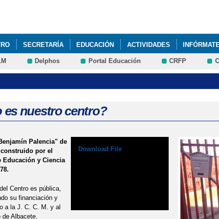
Pasar al
contenido
principal
TRO
SECRETARÍA
EDUCACIÓN
ACTIVIDADES
INFÓRMAT
LM
Delphos
Portal Educación
CRFP
C
REUNIÓN FAMILIAS EDUCACIÓN INFANTIL 3 AÑOS CURSO 2025 2026
es nuestro centro?
Benjamín Palencia" de
Download File
 construido por el
e Educación y Ciencia
78.
 del Centro es pública,
do su financiación y
 a la J. C. C. M. y al
 de Albacete.