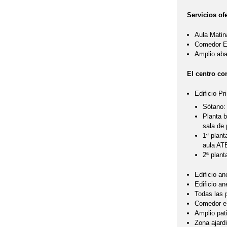
Servicios of
Aula Matin
Comedor Es
Amplio aba
El centro co
Edificio Pri
Sótano: 
Planta b
sala de 
1ª plant
aula ATE
2ª plant
Edificio a
Edificio a
Todas las 
Comedor esc
Amplio pat
Zona ajard