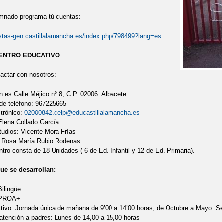
mnado programa tú cuentas:
estas-gen.castillalamancha.es/index.php/798499?lang=es
ENTRO EDUCATIVO
actar con nosotros:
n es Calle Méjico nº 8, C.P. 02006. Albacete
de teléfono: 967225665
ctrónico:
02000842.ceip@educastillalamancha.es
 Elena Collado García
tudios: Vicente Mora Frías
: Rosa María Rubio Rodenas
tro consta de 18 Unidades ( 6 de Ed. Infantil y 12 de Ed. Primaria).
e se desarrollan:
ilingüe.
 PROA+
ctivo: Jornada única de mañana de 9’00 a 14’00 horas, de Octubre a Mayo. Se
 atención a padres: Lunes de 14,00 a 15,00 horas