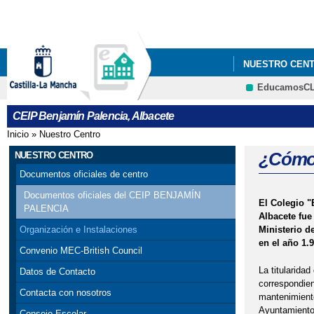
NUESTRO CEN
EducamosC
FACEBOOK.
CEIP Benjamín Palencia, Albacete
Inicio
»
Nuestro Centro
Se encuentra usted aquí
¿Cómo 
NUESTRO CENTRO
Documentos oficiales de centro
Documentos oficiales del CEIP BENJAMÍN
El Colegio "
PALENCIA
Albacete fue
Ministerio d
Organización e Instalaciones
en el año 1.9
Convenio MEC-British Council
La titularidad
Datos de Contacto
correspondien
Contacta con nosotros
mantenimiento
Ayuntamiento
Consejo Escolar