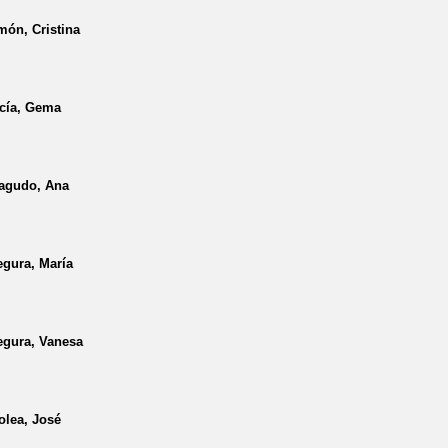
ón, Cristina
cía, Gema
agudo, Ana
gura, María
egura, Vanesa
olea, José