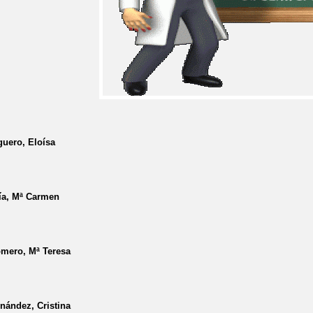
guero, Eloísa
ía, Mª Carmen
omero, Mª Teresa
nández, Cristina