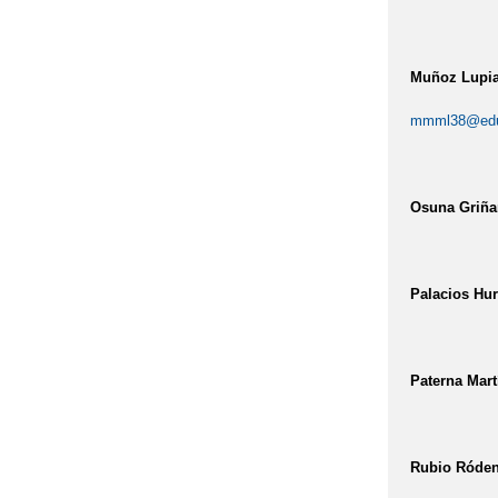
Muñoz Lupia
mmml38@educ
Osuna Griña
Palacios Hur
Paterna Mart
Rubio Róden