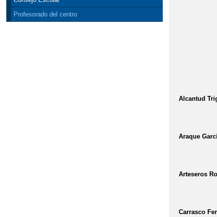
Profesorado del centro
Alcantud Tri
Araque Garc
Arteseros R
Carrasco Fer