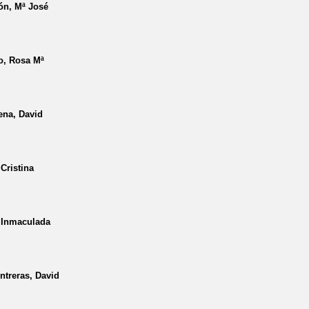
ón, Mª José
o, Rosa Mª
ena, David
Cristina
, Inmaculada
treras, David