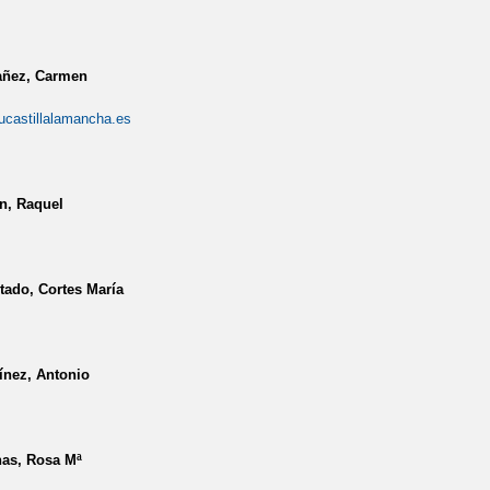
ñez, Carmen
astillalamancha.es
n, Raquel
tado, Cortes María
ínez, Antonio
as, Rosa Mª