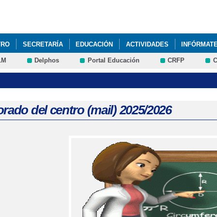
Pasar al
contenido
principal
TRO
SECRETARÍA
EDUCACIÓN
ACTIVIDADES
INFÓRMAT
LM
Delphos
Portal Educación
CRFP
C
REUNIÓN FAMILIAS EDUCACIÓN INFANTIL 3 AÑOS CURSO 2025 2026
rado del centro (mail) 2025/2026