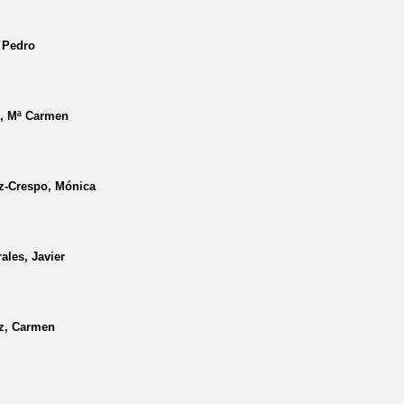
 Pedro
o, Mª Carmen
z-Crespo, Mónica
les, Javier
ez, Carmen