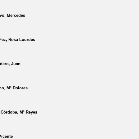
avo, Mercedes
Fez, Rosa Lourdes
dero, Juan
no, Mª Dolores
Córdoba, Mª Reyes
Vicente