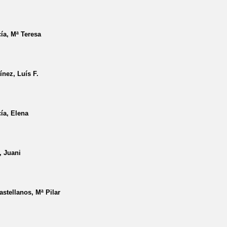
ía, Mª Teresa
ínez, Luís F.
ía, Elena
, Juani
stellanos, Mª Pilar