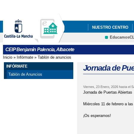
Pa
co
pri
NUESTRO CENTRO
EducamosC
BLOG DE CENTRO
CEIP Benjamín Palencia, Albacete
REUNIÓN FAMILIAS E
Inicio
»
Infórmate
»
Tablón de anuncios
Se encuentra usted aquí
Jornada de Pue
INFÓRMATE
Tablón de Anuncios
Viernes, 23 Enero, 2026
hasta el
S
Jornada de Puertas Abiertas
Miércoles 11 de febrero a las
¡Os esperamos!