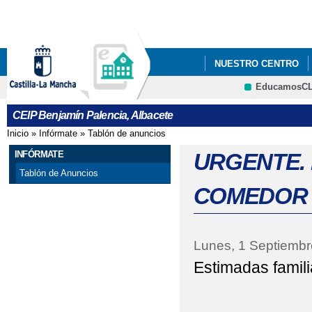
Pa
co
pri
NUESTRO CENTRO
EducamosC
BLOG DE CENTRO
CEIP Benjamín Palencia, Albacete
REUNIÓN FAMILIAS E
Inicio
»
Infórmate
»
Tablón de anuncios
Se encuentra usted aquí
INFÓRMATE
URGENTE. 
Tablón de Anuncios
COMEDOR
Lunes, 1 Septiembr
Estimadas famili